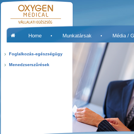
Home
Munkatársak
Média / G
Foglalkozás-egészségügy
Menedzserszűrések